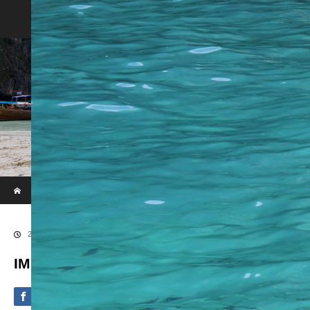
Phi Phi & Khai Island by Speed Boat
ホーム
ブログ
IMG_2432
2020.09.4
IMG_2432