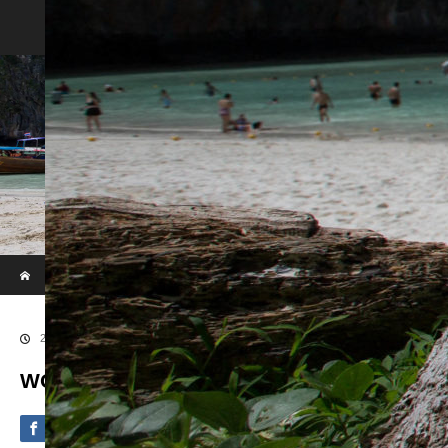
Phi Phi & Khai Island by Speed Boat
ホーム
ブログ
WOWL8010
2020.09.4
WOWL8010