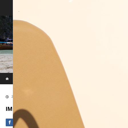
Phi Phi & Khai Island by Speed Boat
ホーム
ブログ
IMG_0669
2020.09.10
IMG_0669