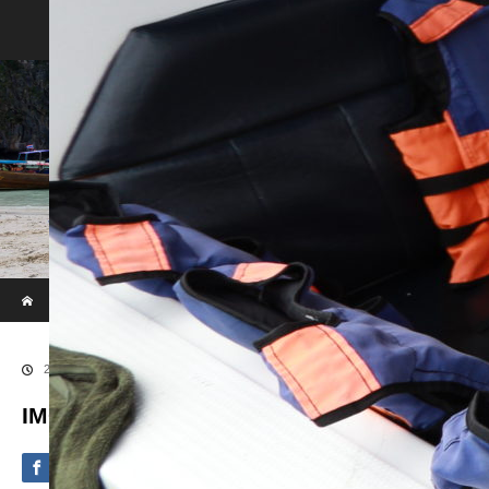
Phi Phi & Khai Island by Speed Boat
ホーム
ブログ
IMG_3035
2020.09.10
IMG_3035