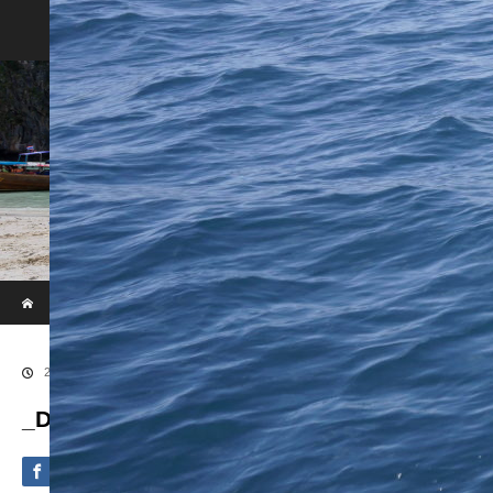
Phi Phi & Khai Island by Speed Boat
ホーム
ブログ
_DSC1819
2020.09.4
_DSC1819