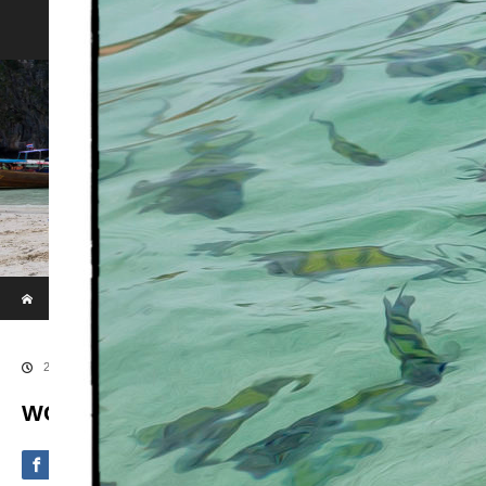
Phi Phi & Khai Island by Speed Boat
ホーム
ブログ
WOWL2808big
2020.09.4
WOWL2808big