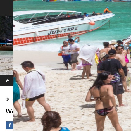
Phi Phi & Khai Island by Speed Boat
ホーム
ブログ
Wowphuket-w2
2020.09.4
Wowphuket-w2