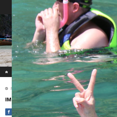
Phi Phi & Khai Island by Speed Boat
ホーム
ブログ
IMG_2397
2020.09.4
IMG_2397