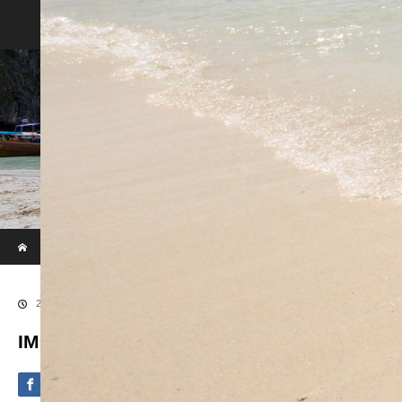
Phi Phi & Khai Island by Speed Boat
ホーム
ブログ
IMG_9402
2020.09.4
IMG_9402