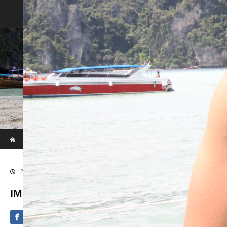
Phi Phi & Khai Island by Speed Boat
ホーム
ブログ
IMG_9452
2020.09.4
IMG_9452