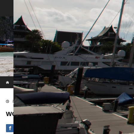
Phi Phi & Khai Island by Speed Boat
ホーム
ブログ
WOWL7831
2020.09.4
WOWL7831