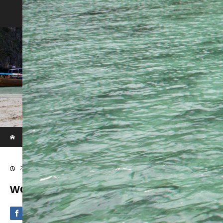
Phi Phi & Khai Island by Speed Boat
ホーム
ブログ
WOWL7841
2020.09.4
WOWL7841