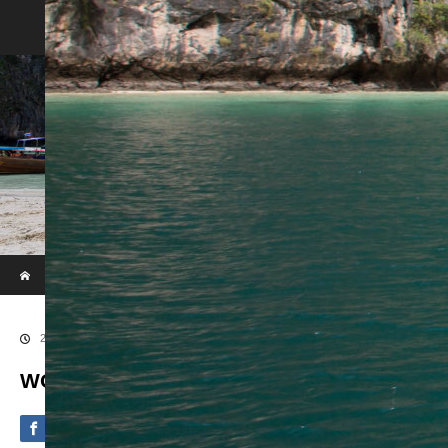
Phi Phi & Khai Island by Speed Boat
ホーム
ブログ
WOWL7849
2020.09.4
WOWL7849