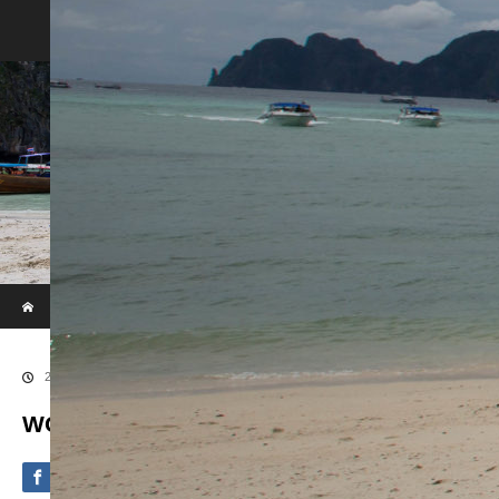
Phi Phi & Khai Island by Speed Boat
ホーム
ブログ
WOWL7862
2020.09.4
WOWL7862