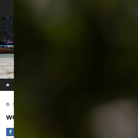
Phi Phi & Khai Island by Speed Boat
ホーム
ブログ
WOWL7887
2020.09.4
WOWL7887