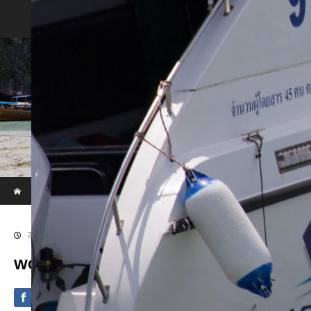
Phi Phi & Khai Island by Speed Boat
ホーム
ブログ
WOWL7892
2020.09.4
WOWL7892