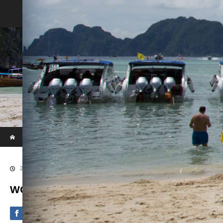
Phi Phi & Khai Island by Speed Boat
ホーム
ブログ
WOWL7898
2020.09.4
WOWL7898