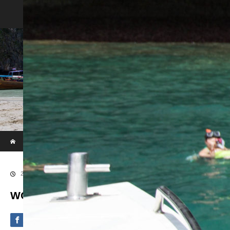
Phi Phi & Khai Island by Speed Boat
ホーム
ブログ
WOWL7914
2020.09.4
WOWL7914