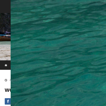
Phi Phi & Khai Island by Speed Boat
ホーム
ブログ
WOWL7921
2020.09.4
WOWL7921