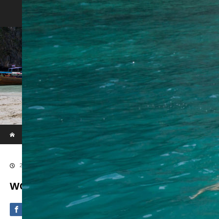
Phi Phi & Khai Island by Speed Boat
ホーム
ブログ
WOWL7932
2020.09.4
WOWL7932