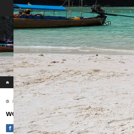
Phi Phi & Khai Island by Speed Boat
ホーム
ブログ
WOWL7996sfw-2
2020.09.4
WOWL7996sfw-2