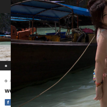
Phi Phi & Khai Island by Speed Boat
ホーム
ブログ
WOWL8084
2020.09.4
WOWL8084